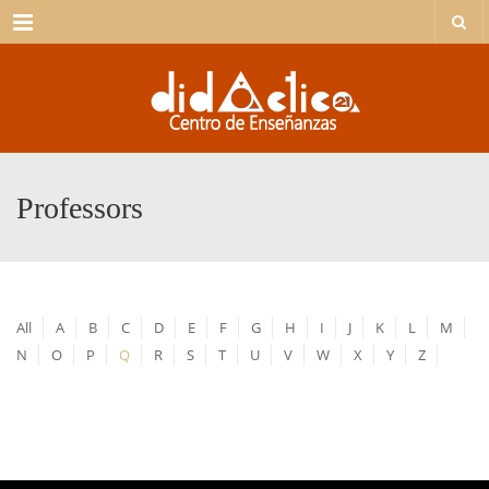
Menu
Professors
All
A
B
C
D
E
F
G
H
I
J
K
L
M
N
O
P
Q
R
S
T
U
V
W
X
Y
Z