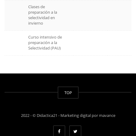
Clases de
preparación a la
selectividad en
invierno
Curso intensivo de
preparación a la
Selectividad (PAU)
TOP
2022 - © Didactica21 -
Marketing digital por mavance