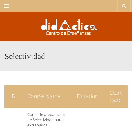
Menu
Selectividad
Start
ID
Course Name
Duration
Date
Curso de preparación
de Selectividad para
extranjeros